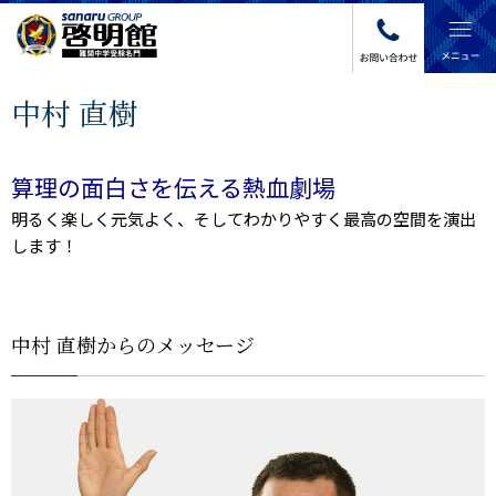
グ
本
ロ
フ
中村 直樹
ロ
文
ー
ッ
ー
へ
カ
タ
バ
ル
ー
ル
ナ
へ
算理の面白さを伝える熱血劇場
ナ
ビ
明るく楽しく元気よく、そしてわかりやすく最高の空間を演出
ビ
ゲ
します！
ゲ
ー
ー
シ
シ
ョ
ョ
ン
中村 直樹からのメッセージ
ン
へ
へ